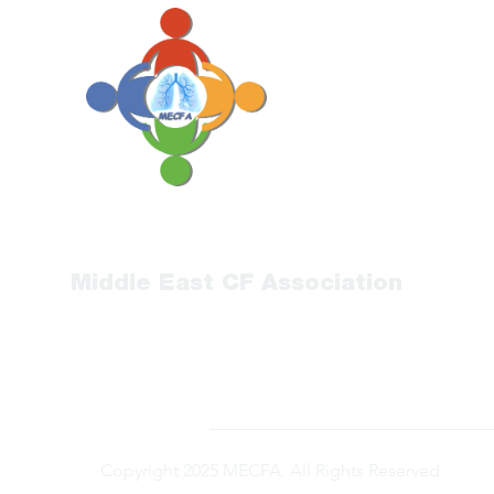
Middle East CF Association
Copyright 2025 MECFA. All Rights Reserved