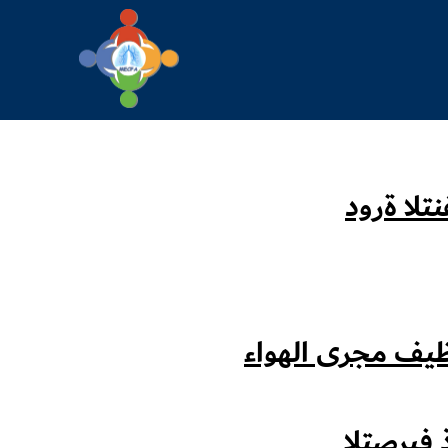
تلا ةرود
ظيف مجرى الهواء
 فيرصتلا