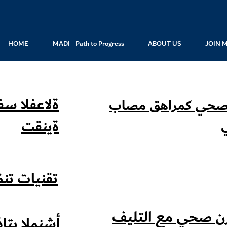
HOME
MADI - Path to Progress
ABOUT US
JOIN 
ةلاعفلا سفن
الصحي كمراهق مصاب
ةينقت
تقنيات تن
زن صحي مع التليف
أشنملا يتاذ