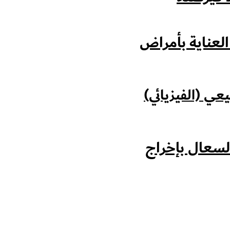
لعناية بأمراض
يعي (الفيزيائي)
لسعال بإخراج